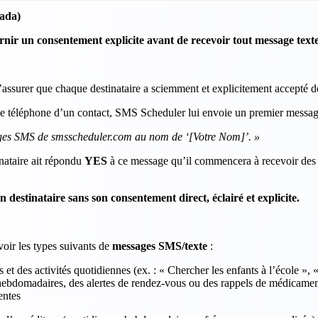
nada)
nir un consentement explicite avant de recevoir tout message texte
assurer que chaque destinataire a sciemment et explicitement accepté 
 téléphone d’un contact, SMS Scheduler lui envoie un premier messag
ages SMS de smsscheduler.com au nom de ‘[Votre Nom]’. »
nataire ait répondu
YES
à ce message qu’il commencera à recevoir des 
estinataire sans son consentement direct, éclairé et explicite.
voir les types suivants de
messages SMS/texte
:
et des activités quotidiennes (ex. : « Chercher les enfants à l’école »,
 hebdomadaires, des alertes de rendez-vous ou des rappels de médicame
entes