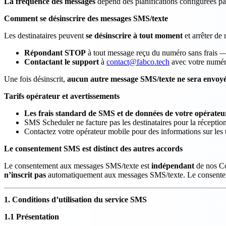
La fréquence des messages
dépend des planifications configurées pa
Comment se désinscrire des messages SMS/texte
Les destinataires peuvent
se désinscrire à tout moment
et arrêter de
Répondant STOP
à tout message reçu du numéro sans frais — l
Contactant le support
à
contact@fabco.tech
avec votre numér
Une fois désinscrit,
aucun autre message SMS/texte ne sera envoy
Tarifs opérateur et avertissements
Les frais standard de SMS et de données de votre opérateu
SMS Scheduler ne facture pas les destinataires pour la récepti
Contactez votre opérateur mobile pour des informations sur les t
Le consentement SMS est distinct des autres accords
Le consentement aux messages SMS/texte est
indépendant
de nos Con
n’inscrit pas
automatiquement aux messages SMS/texte. Le consentemen
1. Conditions d’utilisation du service SMS
1.1 Présentation