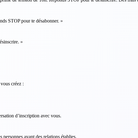
onds STOP pour te désabonner. »
sinscrire. »
vous créez :
ersation d’inscription avec vous.
personnes ayant des relations établies.