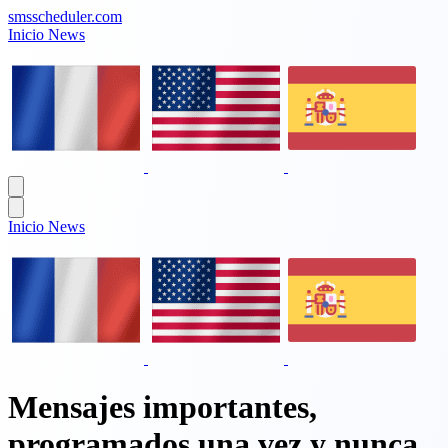
smsscheduler.com
Inicio
News
Inicio
News
Mensajes importantes,
programados una vez y
nunca